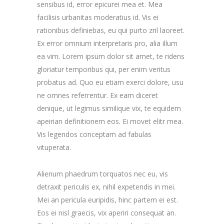
sensibus id, error epicurei mea et. Mea
facilisis urbanitas moderatius id. Vis ei
rationibus definiebas, eu qui purto zril laoreet.
Ex error omnium interpretaris pro, alia illum
ea vim. Lorem ipsum dolor sit amet, te ridens
gloriatur temporibus qui, per enim veritus
probatus ad. Quo eu etiam exerci dolore, usu
ne omnes referrentur. Ex eam diceret
denique, ut legimus similique vix, te equidem
apeirian definitionem eos. Ei movet elitr mea.
Vis legendos conceptam ad fabulas
vituperata.
Alienum phaedrum torquatos nec eu, vis
detraxit periculis ex, nihil expetendis in mei.
Mei an pericula euripidis, hinc partem ei est.
Eos ei nisl graecis, vix aperiri consequat an.