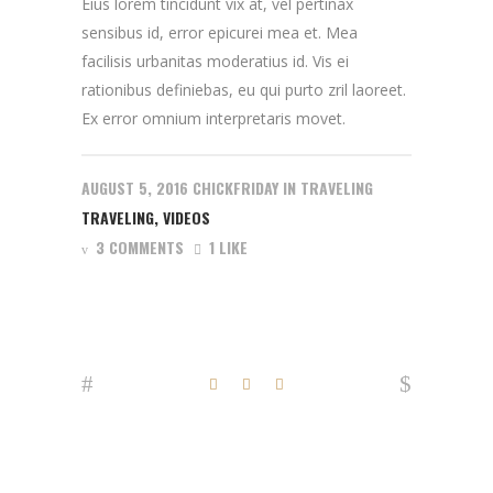
Eius lorem tincidunt vix at, vel pertinax
sensibus id, error epicurei mea et. Mea
facilisis urbanitas moderatius id. Vis ei
rationibus definiebas, eu qui purto zril laoreet.
Ex error omnium interpretaris movet.
AUGUST 5, 2016
CHICKFRIDAY
IN
TRAVELING
TRAVELING
,
VIDEOS
3 COMMENTS
1 LIKE