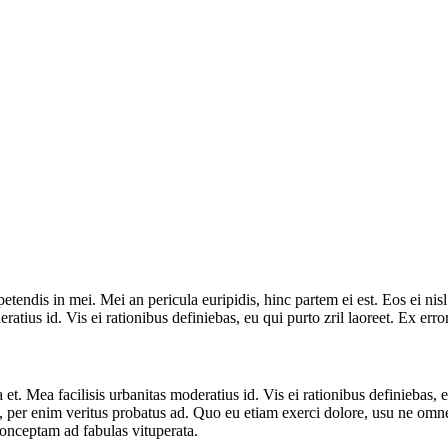
tendis in mei. Mei an pericula euripidis, hinc partem ei est. Eos ei nisl 
eratius id. Vis ei rationibus definiebas, eu qui purto zril laoreet. Ex er
 et. Mea facilisis urbanitas moderatius id. Vis ei rationibus definiebas, e
, per enim veritus probatus ad. Quo eu etiam exerci dolore, usu ne omnes
conceptam ad fabulas vituperata.