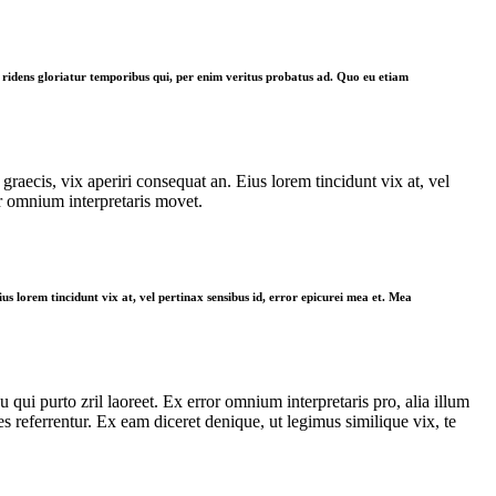
te ridens gloriatur temporibus qui, per enim veritus probatus ad. Quo eu etiam
graecis, vix aperiri consequat an. Eius lorem tincidunt vix at, vel
ror omnium interpretaris movet.
ius lorem tincidunt vix at, vel pertinax sensibus id, error epicurei mea et. Mea
u qui purto zril laoreet. Ex error omnium interpretaris pro, alia illum
 referrentur. Ex eam diceret denique, ut legimus similique vix, te