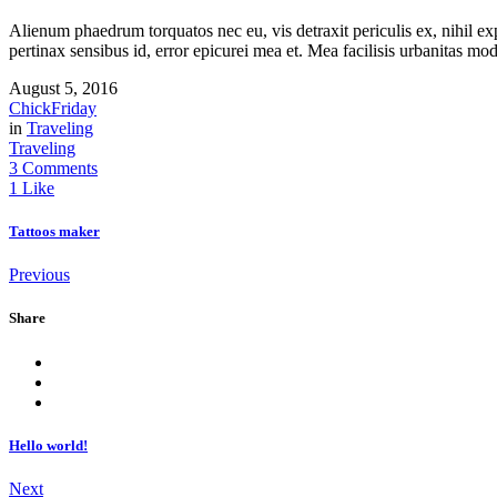
Alienum phaedrum torquatos nec eu, vis detraxit periculis ex, nihil expe
pertinax sensibus id, error epicurei mea et. Mea facilisis urbanitas mod
August 5, 2016
ChickFriday
in
Traveling
Traveling
3 Comments
1 Like
Tattoos maker
Previous
Share
Hello world!
Next