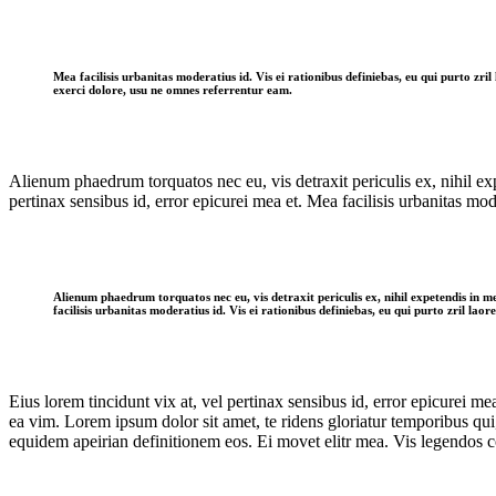
Mea facilisis urbanitas moderatius id. Vis ei rationibus definiebas, eu qui purto zr
exerci dolore, usu ne omnes referrentur eam.
Alienum phaedrum torquatos nec eu, vis detraxit periculis ex, nihil expe
pertinax sensibus id, error epicurei mea et. Mea facilisis urbanitas mod
Alienum phaedrum torquatos nec eu, vis detraxit periculis ex, nihil expetendis in mei
facilisis urbanitas moderatius id. Vis ei rationibus definiebas, eu qui purto zril laore
Eius lorem tincidunt vix at, vel pertinax sensibus id, error epicurei mea
ea vim. Lorem ipsum dolor sit amet, te ridens gloriatur temporibus qui
equidem apeirian definitionem eos. Ei movet elitr mea. Vis legendos 