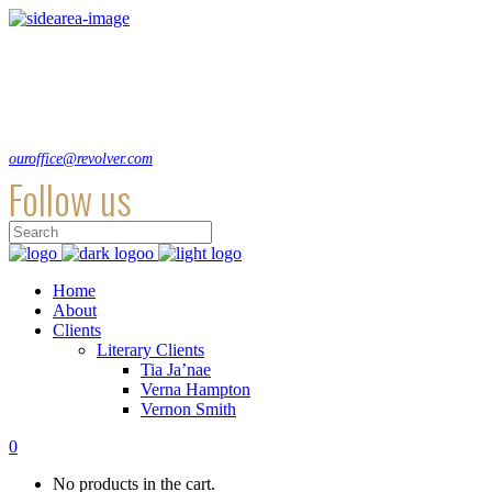
Lorem ipsum dolor sit amet, consecte adipi a ultra. Suspendisse ultrices hendre
Hirtenstraße 19, 10178 Berlin, Germany
+49 30 24041420
ouroffice@revolver.com
Follow us
Home
About
Clients
Literary Clients
Tia Ja’nae
Verna Hampton
Vernon Smith
0
No products in the cart.