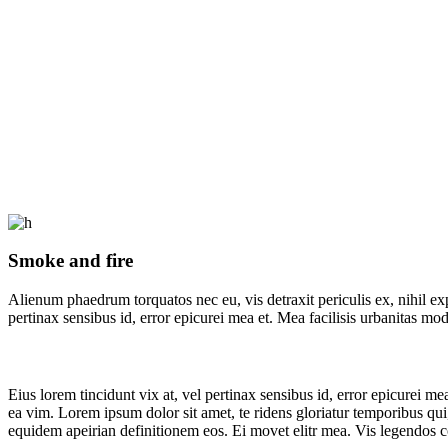
Smoke and fire
Alienum phaedrum torquatos nec eu, vis detraxit periculis ex, nihil expe
pertinax sensibus id, error epicurei mea et. Mea facilisis urbanitas mod
Eius lorem tincidunt vix at, vel pertinax sensibus id, error epicurei mea
ea vim. Lorem ipsum dolor sit amet, te ridens gloriatur temporibus qui
equidem apeirian definitionem eos. Ei movet elitr mea. Vis legendos 