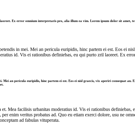
il laoreet. Ex error omnium interpretaris pro, alia illum ea vim. Lorem ipsum dolor sit amet, 
tendis in mei. Mei an pericula euripidis, hinc partem ei est. Eos ei nisl 
eratius id. Vis ei rationibus definiebas, eu qui purto zril laoreet. Ex er
. Mei an pericula euripidis, hinc partem ei est. Eos ei nisl graecis, vix aperiri consequat an. E
et.
 et. Mea facilisis urbanitas moderatius id. Vis ei rationibus definiebas, e
, per enim veritus probatus ad. Quo eu etiam exerci dolore, usu ne omnes
conceptam ad fabulas vituperata.