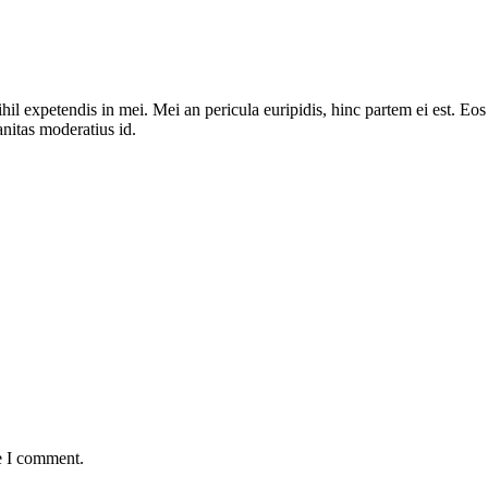
il expetendis in mei. Mei an pericula euripidis, hinc partem ei est. Eos e
anitas moderatius id.
e I comment.