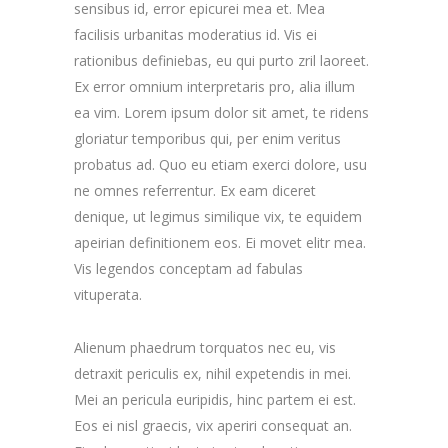
sensibus id, error epicurei mea et. Mea
facilisis urbanitas moderatius id. Vis ei
rationibus definiebas, eu qui purto zril laoreet.
Ex error omnium interpretaris pro, alia illum
ea vim. Lorem ipsum dolor sit amet, te ridens
gloriatur temporibus qui, per enim veritus
probatus ad. Quo eu etiam exerci dolore, usu
ne omnes referrentur. Ex eam diceret
denique, ut legimus similique vix, te equidem
apeirian definitionem eos. Ei movet elitr mea.
Vis legendos conceptam ad fabulas
vituperata.
Alienum phaedrum torquatos nec eu, vis
detraxit periculis ex, nihil expetendis in mei.
Mei an pericula euripidis, hinc partem ei est.
Eos ei nisl graecis, vix aperiri consequat an.