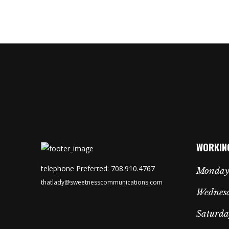
WORKIN
telephone Preferred: 708.910.4767
Monday
thatlady@sweetnesscommunications.com
Wednesd
Saturda