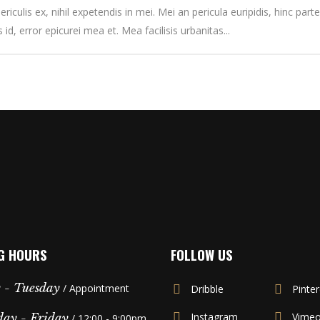
culis ex, nihil expetendis in mei. Mei an pericula euripidis, hinc partem
 id, error epicurei mea et. Mea facilisis urbanitas...
G HOURS
FOLLOW US
 - Tuesday
/ Appointment
Dribble
Pinter
Instagram
Vime
ay - Friday
/ 12:00 - 9:00pm