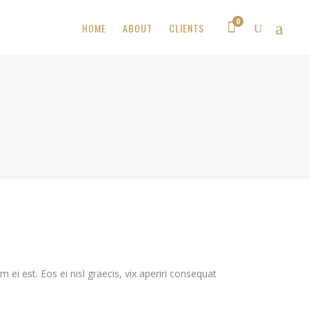
0
HOME
ABOUT
CLIENTS
 ei est. Eos ei nisl graecis, vix aperiri consequat