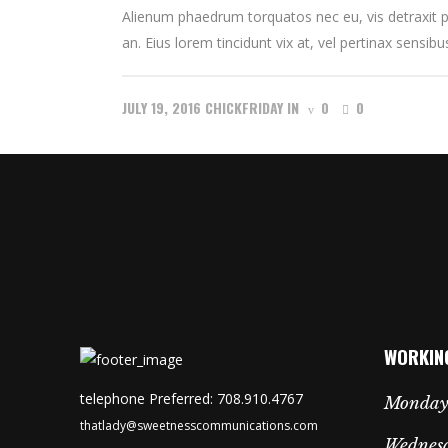
Alienum phaedrum torquatos nec eu, vis detraxit peri
an. Eius lorem tincidunt vix at, vel pertinax sensibus
JULY 19, 2016
CHICKFRIDAY
IN
0
0
WORKIN
telephone Preferred: 708.910.4767
Monday
thatlady@sweetnesscommunications.com
Wednesd